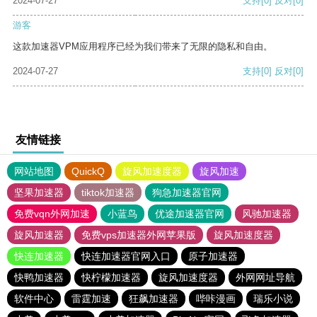
2024-07-27
支持
[0]
反对
[0]
游客
这款加速器VPM应用程序已经为我们带来了无限的隐私和自由。
2024-07-27
支持
[0]
反对
[0]
友情链接
网站地图
QuickQ
旋风加速度器
旋风加速
坚果加速器
tiktok加速器
狗急加速器官网
免费vqn外网加速
小蓝鸟
优途加速器官网
风驰加速器
旋风加速器
免费vps加速器外网苹果版
旋风加速度器
快连加速器
快连加速器官网入口
原子加速器
快鸭加速器
快柠檬加速器
旋风加速度器
外网网址导航
软件中心
雷霆加速
狂飙加速器
哔咔漫画
瑞乐小说