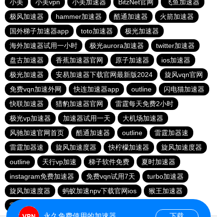
小美
小美vpn
小美加速器
BitzNet官网
飞鱼加速器
极风加速器
hammer加速器
酷通加速器
火箭加速器
国外梯子加速器app
toto加速器
极光加速器
海外加速器试用一小时
极光aurora加速器
twitter加速器
盘古加速器
香蕉加速器官网
原子加速器
ios加速器
极光加速器
安易加速器下载官网最新版2024
旋风vqn官网
免费vqn加速外网
快连加速器app
outline
闪电猫加速器
快联加速器
猎豹加速器官网
雷霆每天免费2小时
极光vp加速器
加速器试用一天
大机场加速器
风驰加速官网首页
酷通加速器
outline
雷霆加器速
雷霆加器速
旋风加速度器
快柠檬加速器
旋风加速度器
outline
天行vp加速
梯子软件免费
夏时加速器
instagram免费加速器
免费vqn试用7天
turbo加速器
旋风加速度器
蚂蚁加速npv下载官网ios
猴王加速器
雷霆加器速
永久免费使用的加速器
下载