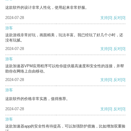
这款软件的设计非常人性化，使用起来非常舒服。
2024-07-28
支持
[0]
反对
[0]
游客
这款游戏非常好玩，画面精美，玩法丰富。我已经玩了好几个小时，还
没有玩腻。
2024-07-28
支持
[0]
反对
[0]
游客
这款加速器VPM应用程序可以给你提供最高速度和安全性的连接，并帮
助你在网络上自由移动。
2024-07-28
支持
[0]
反对
[0]
游客
这款软件的价格非常实惠，值得推荐。
2024-07-28
支持
[0]
反对
[0]
游客
这款加速器app的安全性有待提高，可以加强防护措施，比如增加双重验