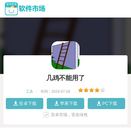
几鸡不能用了
工具
|
时间：2024-07-28
|
安卓下载
苹果下载
PC下载
安卓市场，安全绿色