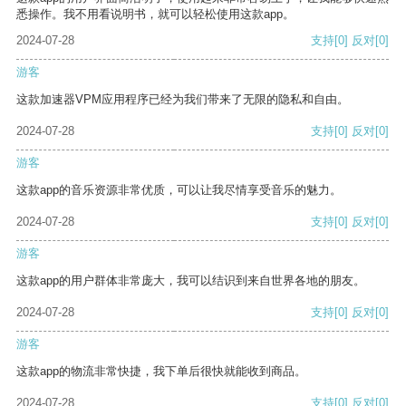
悉操作。我不用看说明书，就可以轻松使用这款app。
2024-07-28
支持
[0]
反对
[0]
游客
这款加速器VPM应用程序已经为我们带来了无限的隐私和自由。
2024-07-28
支持
[0]
反对
[0]
游客
这款app的音乐资源非常优质，可以让我尽情享受音乐的魅力。
2024-07-28
支持
[0]
反对
[0]
游客
这款app的用户群体非常庞大，我可以结识到来自世界各地的朋友。
2024-07-28
支持
[0]
反对
[0]
游客
这款app的物流非常快捷，我下单后很快就能收到商品。
2024-07-28
支持
[0]
反对
[0]