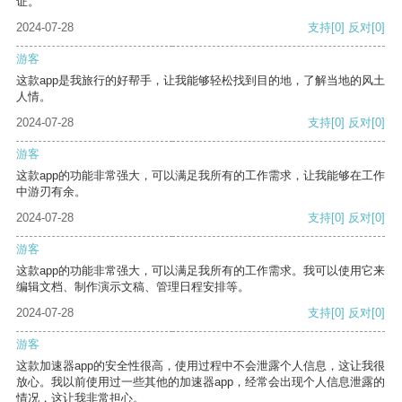
证。
2024-07-28
支持
[0]
反对
[0]
游客
这款app是我旅行的好帮手，让我能够轻松找到目的地，了解当地的风土
人情。
2024-07-28
支持
[0]
反对
[0]
游客
这款app的功能非常强大，可以满足我所有的工作需求，让我能够在工作
中游刃有余。
2024-07-28
支持
[0]
反对
[0]
游客
这款app的功能非常强大，可以满足我所有的工作需求。我可以使用它来
编辑文档、制作演示文稿、管理日程安排等。
2024-07-28
支持
[0]
反对
[0]
游客
这款加速器app的安全性很高，使用过程中不会泄露个人信息，这让我很
放心。我以前使用过一些其他的加速器app，经常会出现个人信息泄露的
情况，这让我非常担心。