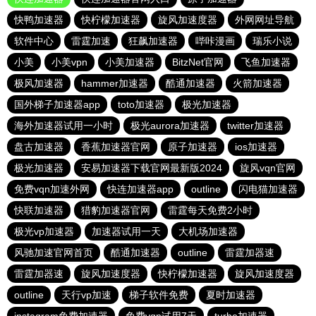
快鸭加速器
快柠檬加速器
旋风加速度器
外网网址导航
软件中心
雷霆加速
狂飙加速器
哔咔漫画
瑞乐小说
小美
小美vpn
小美加速器
BitzNet官网
飞鱼加速器
极风加速器
hammer加速器
酷通加速器
火箭加速器
国外梯子加速器app
toto加速器
极光加速器
海外加速器试用一小时
极光aurora加速器
twitter加速器
盘古加速器
香蕉加速器官网
原子加速器
ios加速器
极光加速器
安易加速器下载官网最新版2024
旋风vqn官网
免费vqn加速外网
快连加速器app
outline
闪电猫加速器
快联加速器
猎豹加速器官网
雷霆每天免费2小时
极光vp加速器
加速器试用一天
大机场加速器
风驰加速官网首页
酷通加速器
outline
雷霆加器速
雷霆加器速
旋风加速度器
快柠檬加速器
旋风加速度器
outline
天行vp加速
梯子软件免费
夏时加速器