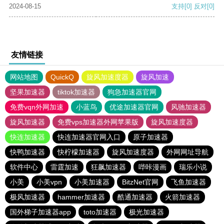
2024-08-15
支持
[0]
反对
[0]
友情链接
网站地图
QuickQ
旋风加速度器
旋风加速
坚果加速器
tiktok加速器
狗急加速器官网
免费vqn外网加速
小蓝鸟
优途加速器官网
风驰加速器
旋风加速器
免费vps加速器外网苹果版
旋风加速度器
快连加速器
快连加速器官网入口
原子加速器
快鸭加速器
快柠檬加速器
旋风加速度器
外网网址导航
软件中心
雷霆加速
狂飙加速器
哔咔漫画
瑞乐小说
小美
小美vpn
小美加速器
BitzNet官网
飞鱼加速器
极风加速器
hammer加速器
酷通加速器
火箭加速器
国外梯子加速器app
toto加速器
极光加速器