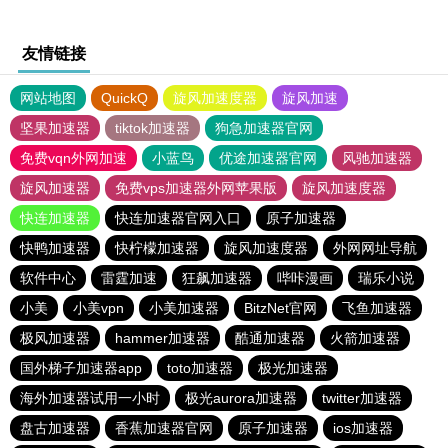
友情链接
网站地图
QuickQ
旋风加速度器
旋风加速
坚果加速器
tiktok加速器
狗急加速器官网
免费vqn外网加速
小蓝鸟
优途加速器官网
风驰加速器
旋风加速器
免费vps加速器外网苹果版
旋风加速度器
快连加速器
快连加速器官网入口
原子加速器
快鸭加速器
快柠檬加速器
旋风加速度器
外网网址导航
软件中心
雷霆加速
狂飙加速器
哔咔漫画
瑞乐小说
小美
小美vpn
小美加速器
BitzNet官网
飞鱼加速器
极风加速器
hammer加速器
酷通加速器
火箭加速器
国外梯子加速器app
toto加速器
极光加速器
海外加速器试用一小时
极光aurora加速器
twitter加速器
盘古加速器
香蕉加速器官网
原子加速器
ios加速器