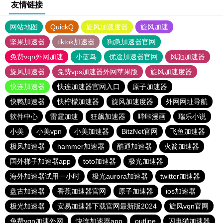
友情链接
网站地图
QuickQ
旋风加速度器
旋风加速
坚果加速器
tiktok加速器
狗急加速器官网
免费vqn外网加速
小蓝鸟
优途加速器官网
风驰加速器
旋风加速器
免费vps加速器外网苹果版
旋风加速度器
快连加速器
快连加速器官网入口
原子加速器
快鸭加速器
快柠檬加速器
旋风加速度器
外网网址导航
软件中心
雷霆加速
狂飙加速器
哔咔漫画
瑞乐小说
小美
小美vpn
小美加速器
BitzNet官网
飞鱼加速器
极风加速器
hammer加速器
酷通加速器
火箭加速器
国外梯子加速器app
toto加速器
极光加速器
海外加速器试用一小时
极光aurora加速器
twitter加速器
盘古加速器
香蕉加速器官网
原子加速器
ios加速器
极光加速器
安易加速器下载官网最新版2024
旋风vqn官网
免费vqn加速外网
快连加速器app
outline
闪电猫加速器